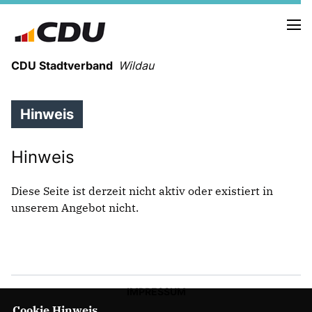
CDU Stadtverband
Wildau
Hinweis
NEUIGKEITEN
Hinweis
TERMINE
PRESSE
Diese Seite ist derzeit nicht aktiv oder existiert in
EUROPA:
unserem Angebot nicht.
EUROPAWAHLPROGRAMM VON CDU UND
CSU
DR. CHRISTIAN EHLER MDEP
IMPRESSUM
Cookie Hinweis