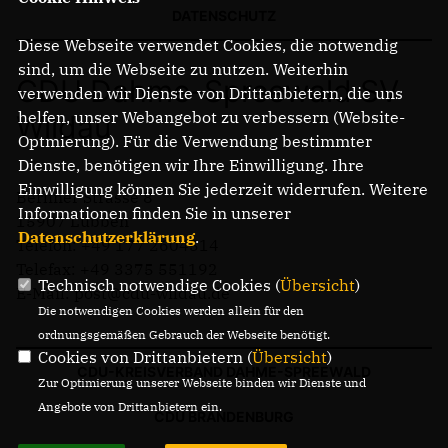
DATENSCHUTZ
Diese Webseite verwendet Cookies, die notwendig
sind, um die Webseite zu nutzen. Weiterhin
CDU Dahme-Spreewald SV
verwenden wir Dienste von Drittanbietern, die uns
Mitmachen
helfen, unser Webangebot zu verbessern (Website-
Wildau
Optmierung). Für die Verwendung bestimmter
LINKS
Dienste, benötigen wir Ihre Einwilligung. Ihre
Einwilligung können Sie jederzeit widerrufen. Weitere
Berliner Strasse 8
Informationen finden Sie in unserer
15907 Lübben
Datenschutzerklärung
.
Telefon: +49 177 2604514
Telefax: +49 3375 551192
Technisch notwendige Cookies (
Übersicht
)
E-Mail: post@cdu-wildau.de
Die notwendigen Cookies werden allein für den
ordnungsgemäßen Gebrauch der Webseite benötigt.
Cookies von Drittanbietern (
Übersicht
)
CDU-KREISVERBAND DAHME-SPREEWALD
Zur Optimierung unserer Webseite binden wir Dienste und
Angebote von Drittanbietern ein.
CDU BRANDENBURG