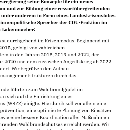
esregierung seine Konzepte für ein neues
 und zur Bildung einer ressortübergreifenden
unter anderem in Form eines Landeskrisenstabes
er innenpolitische Sprecher der CDU-Fraktion im
n Lakenmacher:
fast durchgehend im Krisenmodus. Beginnend mit
015, gefolgt von zahlreichen
llem in den Jahren 2018, 2019 und 2022, der
r 2020 und dem russischen Angriffskrieg ab 2022
dert. Wir begrüßen den Aufbau
enmanagementstrukturen durch das
ände führten zum Waldbrandgipfel im
n sich auf die Einrichtung eines
(WBZZ) einigte. Hierdurch soll vor allem eine
rävention, eine optimierte Planung von Einsätzen
wie eine bessere Koordination aller Maßnahmen
renden Waldbrandschutzes erreicht werden. Wir