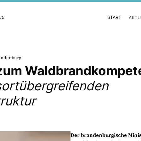
au
START
AKTU
randenburg
 zum Waldbrandkompet
ssortübergreifenden
ruktur
Der brandenburgische Minis