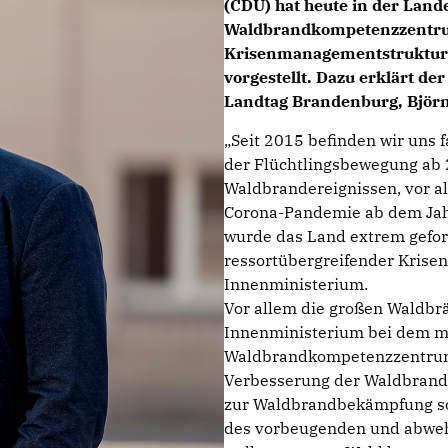
(CDU) hat heute in der Land
Waldbrandkompetenzzentrum
Krisenmanagementstruktur 
vorgestellt. Dazu erklärt d
Landtag Brandenburg, Björ
Seit 2015 befinden wir uns 
der Flüchtlingsbewegung ab 2
Waldbrandereignissen, vor a
Corona-Pandemie ab dem Jah
wurde das Land extrem gefor
ressortübergreifender Kris
Innenministerium.
Vor allem die großen Waldbr
Innenministerium bei dem ma
Waldbrandkompetenzzentrums 
Verbesserung der Waldbrandp
zur Waldbrandbekämpfung so
des vorbeugenden und abweh