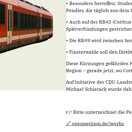
• Besonders betroffen: Stude
Pendler, die täglich aus de
• Auch auf der RB43 (Cottbus
Spätverbindungen gestriche
• Die RB49 wird zwischen Se
• Finsterwalde soll den Direk
Diese Kürzungen gefährden Mo
Region – gerade jetzt, wo Cot
Auf Initiative der CDU-Landt
Michael Schierack wurde daher
👉 Bitte unterzeichnet die Pet
🔗 openpetition.de/!wvrhc