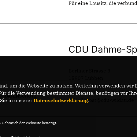
Für eine Lausitz, die verbund
CDU Dahme-Spr
Berliner Strasse 8
15907 Lübben
Telefon: +49 177 2604514
nd, um die Webseite zu nutzen. Weiterhin verwenden wir Di
Telefax: +49 3375 551192
r die Verwendung bestimmter Dienste, benötigen wir Ihre 
DATENSCHUTZ
E-Mail: post@cdu-wildau.de
 Sie in unserer
Datenschutzerklärung
.
Gebrauch der Webseite benötigt.